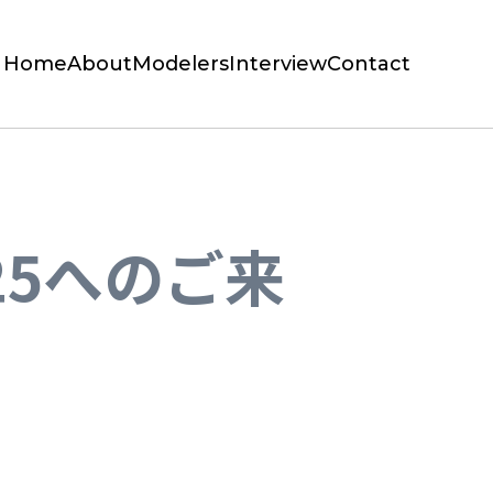
Home
About
Modelers
Interview
Contact
25へのご来