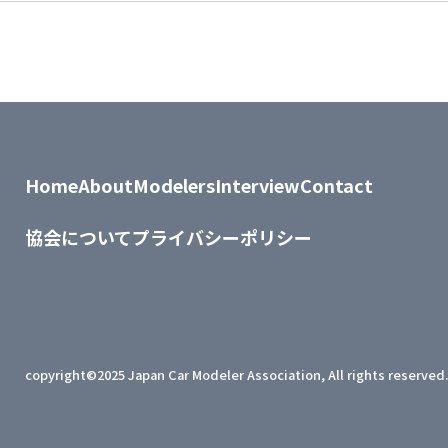
Home
About
Modelers
Interview
Contact
協会について
プライバシーポリシー
copyright©2025 Japan Car Modeler Association,
All rights reserved